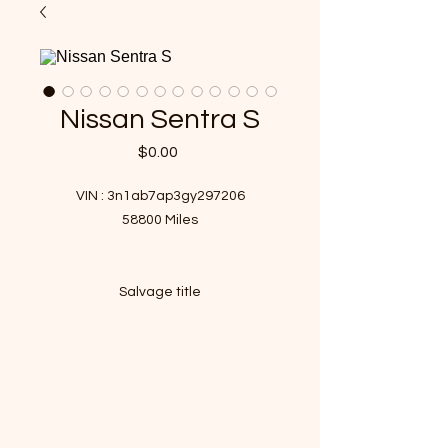
Nissan Sentra S
Price
$0.00
VIN : 3n1ab7ap3gy297206
58800 Miles
Salvage title
Clean title one's value will be over
$12000
We have Replaced the front
bumper, LH Fender,Wind shield
No air bag deployed
Finished test drive and passed the