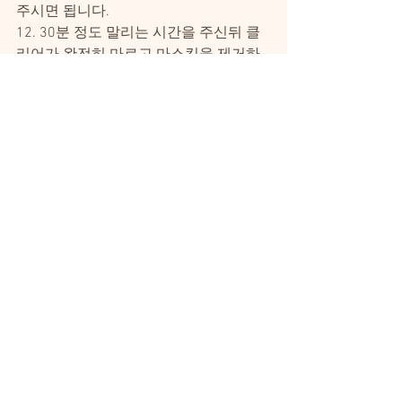
주시면 됩니다.
12. 30분 정도 말리는 시간을 주신뒤 클
리어가 완전히 마르고 마스킹을 제거하
시면 작업이 마무리 됩니다.
작업이 마무리된 모습인데요. 사실 스프
레이 캔으로 도색을 하는 것은 결과물에 
한계가 있습니다. 당연히 완벽하지 않은 
결과물이지만, 돈을 주고 맡기기엔 차량
의 밸류가 낮고 80% 이상 looking better
로만 만들고 싶다하시면 시도해보실만
한 작업입니다.
차량 페인트를 하실때 가장 중요한 팁은 
첫번째 뿌리실때, dry하게 날려 뿌리신
뒤 최소 5분 말리는 시간을 가지시고뿌
리실때 적정거리를 유지하시고 여러번 
뿌리더라도 얇게 뿌리시면 페인트가 흘
러 눈물을 흘리는 일은 없으실 겁니다. 궁
금하신 부분이 있으면 언제든 댓글을 남