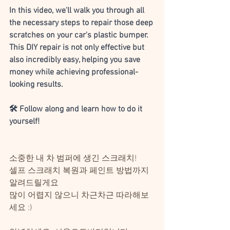
In this video, we'll walk you through all 
the necessary steps to repair those deep 
scratches on your car's plastic bumper.
This DIY repair is not only effective but 
also incredibly easy, helping you save 
money while achieving professional-
looking results.
🛠️ Follow along and learn how to do it 
yourself!
소중한 내 차 범퍼에 생긴 스크래치! 
셀프 스크래치 복원과 페인트 방법까지 
알려드릴게요 
많이 어렵지 않으니 차근차근 따라해보
세요 :)