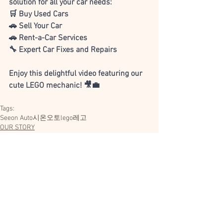
solution for all your car needs:
🛒 Buy Used Cars
🚗 Sell Your Car
🚗 Rent-a-Car Services
🔧 Expert Car Fixes and Repairs
Enjoy this delightful video featuring our 
cute LEGO mechanic! 🎥💼
Tags:
Seeon Auto
시온오토
lego
레고
OUR STORY
Comments